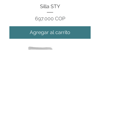
Silla STY
Precio
697.000 COP
Agregar al carrito
Silla PIER