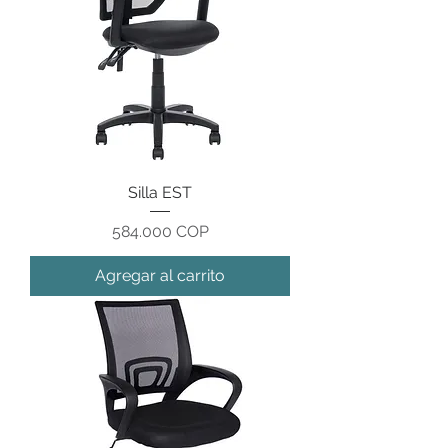
Silla EST
Precio
584.000 COP
Agregar al carrito