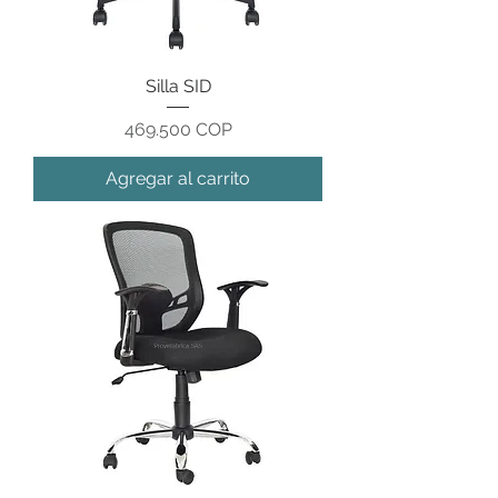
Silla SID
Precio
469.500 COP
Agregar al carrito