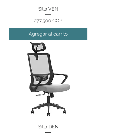
Silla VEN
Precio
277.500 COP
Agregar al carrito
Silla DEN