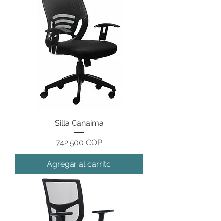
Silla Canaima
Precio
742.500 COP
Agregar al carrito