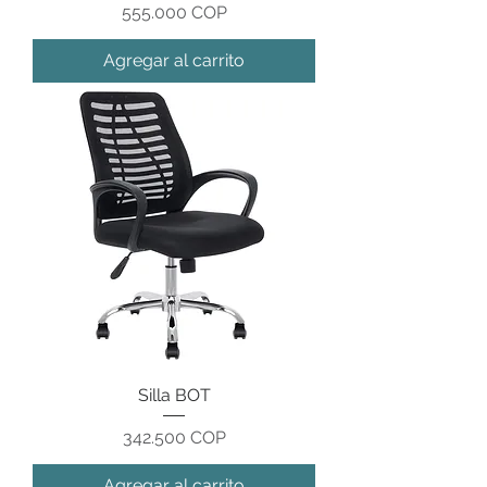
Precio
555.000 COP
Agregar al carrito
Silla BOT
Precio
342.500 COP
Agregar al carrito