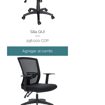
Silla QUI
Precio
298.000 COP
Agregar al carrito