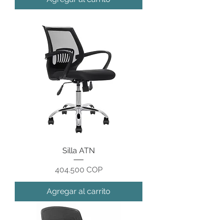
Silla ATN
Precio
404.500 COP
Agregar al carrito