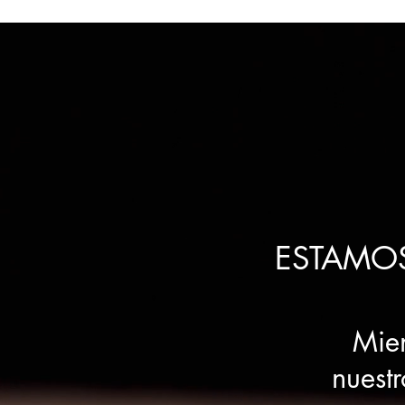
SE
ESTAMO
Mien
nuest