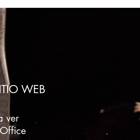
+57 3044372717
CTO
TIENDA
TIO WEB
a ver
Office